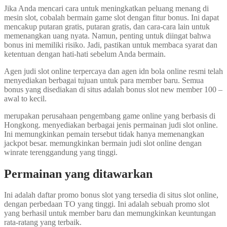
Jika Anda mencari cara untuk meningkatkan peluang menang di
mesin slot, cobalah bermain game slot dengan fitur bonus. Ini dapat
mencakup putaran gratis, putaran gratis, dan cara-cara lain untuk
memenangkan uang nyata. Namun, penting untuk diingat bahwa
bonus ini memiliki risiko. Jadi, pastikan untuk membaca syarat dan
ketentuan dengan hati-hati sebelum Anda bermain.
Agen judi slot online terpercaya dan agen idn bola online resmi telah
menyediakan berbagai tujuan untuk para member baru. Semua
bonus yang disediakan di situs adalah bonus slot new member 100 –
awal to kecil.
merupakan perusahaan pengembang game online yang berbasis di
Hongkong. menyediakan berbagai jenis permainan judi slot online.
Ini memungkinkan pemain tersebut tidak hanya memenangkan
jackpot besar. memungkinkan bermain judi slot online dengan
winrate terenggandung yang tinggi.
Permainan yang ditawarkan
Ini adalah daftar promo bonus slot yang tersedia di situs slot online,
dengan perbedaan TO yang tinggi. Ini adalah sebuah promo slot
yang berhasil untuk member baru dan memungkinkan keuntungan
rata-ratang yang terbaik.