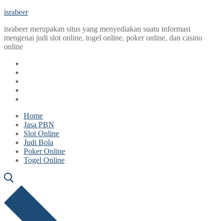
Lompat
Menu
Tutup
israbeer
ke
israbeer merupakan situs yang menyediakan suatu informasi
konten
mengenai judi slot online, togel online, poker online, dan casino
online
Home
Jasa PBN
Slot Online
Judi Bola
Poker Online
Togel Online