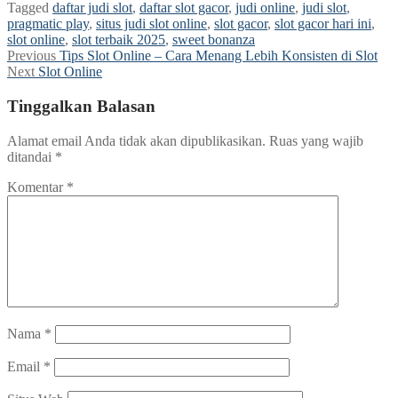
Tagged
daftar judi slot
,
daftar slot gacor
,
judi online
,
judi slot
,
pragmatic play
,
situs judi slot online
,
slot gacor
,
slot gacor hari ini
,
slot online
,
slot terbaik 2025
,
sweet bonanza
Navigasi
Previous
Previous
Tips Slot Online – Cara Menang Lebih Konsisten di Slot
Next
post:
Next
Slot Online
pos
post:
Tinggalkan Balasan
Alamat email Anda tidak akan dipublikasikan.
Ruas yang wajib
ditandai
*
Komentar
*
Nama
*
Email
*