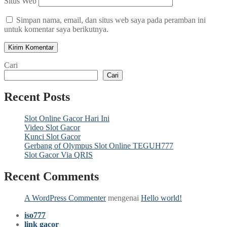
Situs Web
Simpan nama, email, dan situs web saya pada peramban ini
untuk komentar saya berikutnya.
Cari
Cari
Recent Posts
Slot Online Gacor Hari Ini
Video Slot Gacor
Kunci Slot Gacor
Gerbang of Olympus Slot Online TEGUH777
Slot Gacor Via QRIS
Recent Comments
A WordPress Commenter
mengenai
Hello world!
iso777
link gacor