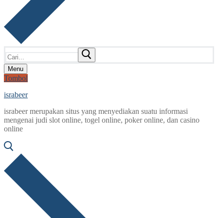
Cari:
Menu
Tombol
israbeer
israbeer merupakan situs yang menyediakan suatu informasi
mengenai judi slot online, togel online, poker online, dan casino
online