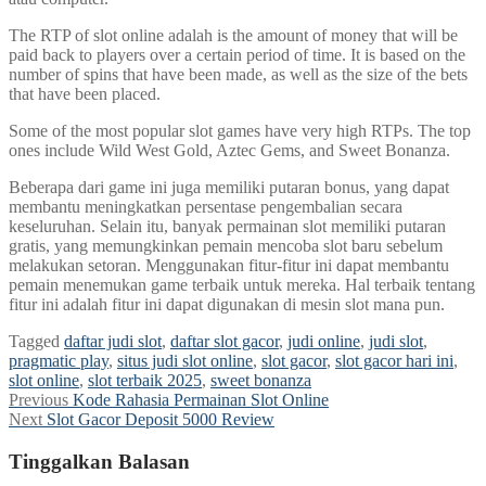
The RTP of slot online adalah is the amount of money that will be
paid back to players over a certain period of time. It is based on the
number of spins that have been made, as well as the size of the bets
that have been placed.
Some of the most popular slot games have very high RTPs. The top
ones include Wild West Gold, Aztec Gems, and Sweet Bonanza.
Beberapa dari game ini juga memiliki putaran bonus, yang dapat
membantu meningkatkan persentase pengembalian secara
keseluruhan. Selain itu, banyak permainan slot memiliki putaran
gratis, yang memungkinkan pemain mencoba slot baru sebelum
melakukan setoran. Menggunakan fitur-fitur ini dapat membantu
pemain menemukan game terbaik untuk mereka. Hal terbaik tentang
fitur ini adalah fitur ini dapat digunakan di mesin slot mana pun.
Tagged
daftar judi slot
,
daftar slot gacor
,
judi online
,
judi slot
,
pragmatic play
,
situs judi slot online
,
slot gacor
,
slot gacor hari ini
,
slot online
,
slot terbaik 2025
,
sweet bonanza
Navigasi
Previous
Previous
Kode Rahasia Permainan Slot Online
Next
post:
Next
Slot Gacor Deposit 5000 Review
pos
post:
Tinggalkan Balasan