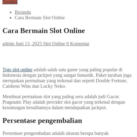
Tombol
Beranda
Cara Bermain Slot Online
Cara Bermain Slot Online
admin
Juni 13, 2025
Slot Online
0 Komentar
Toto slot online
adalah salah satu game yang paling popular di
Indonesia dengan jackpot yang sangat fantastik. Paket taruhan juga
merupakan permainan yang terkenal dan seperti Double Fortune,
Caishens Wins dan Lucky Neko.
Membuat permainan slot yang paling seru adalah judi Gacor.
Pragmatic Play adalah provider slot gacor yang terkenal dengan
keuntungan kesulitannya dalam mendapatkan jackpot.
Persentase pengembalian
Persentase pengembalian adalah ukuran berapa banyak