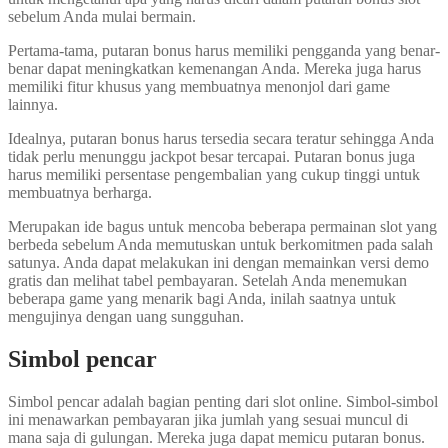
sebelum Anda mulai bermain.
Pertama-tama, putaran bonus harus memiliki pengganda yang benar-
benar dapat meningkatkan kemenangan Anda. Mereka juga harus
memiliki fitur khusus yang membuatnya menonjol dari game
lainnya.
Idealnya, putaran bonus harus tersedia secara teratur sehingga Anda
tidak perlu menunggu jackpot besar tercapai. Putaran bonus juga
harus memiliki persentase pengembalian yang cukup tinggi untuk
membuatnya berharga.
Merupakan ide bagus untuk mencoba beberapa permainan slot yang
berbeda sebelum Anda memutuskan untuk berkomitmen pada salah
satunya. Anda dapat melakukan ini dengan memainkan versi demo
gratis dan melihat tabel pembayaran. Setelah Anda menemukan
beberapa game yang menarik bagi Anda, inilah saatnya untuk
mengujinya dengan uang sungguhan.
Simbol pencar
Simbol pencar adalah bagian penting dari slot online. Simbol-simbol
ini menawarkan pembayaran jika jumlah yang sesuai muncul di
mana saja di gulungan. Mereka juga dapat memicu putaran bonus.